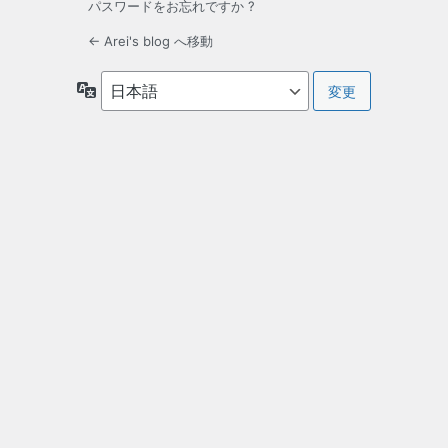
パスワードをお忘れですか ?
← Arei's blog へ移動
言
語